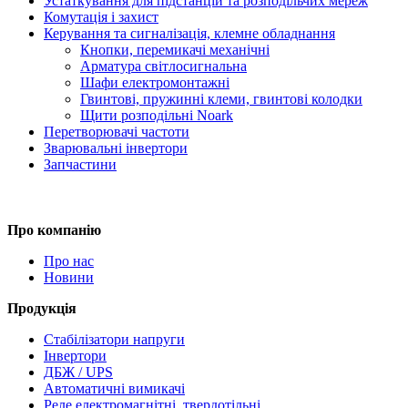
Устаткування для підстанцій та розподільчих мереж
Комутація і захист
Керування та сигналізація, клемне обладнання
Кнопки, перемикачі механічні
Арматура світлосигнальна
Шафи електромонтажні
Гвинтові, пружинні клеми, гвинтові колодки
Щити розподільні Noark
Перетворювачі частоти
Зварювальні інвертори
Запчастини
Про компанію
Про нас
Новини
Продукція
Стабілізатори напруги
Інвертори
ДБЖ / UPS
Автоматичні вимикачі
Реле електромагнітні, твердотільні