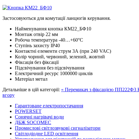
Застосовуються для комутації ланцюгів керування.
Найменування
кнопка КМ22_БФ10
Монтаж
отвір 22 мм
Робоча температура
-40…+60°С
Ступінь захисту
IP40
Контактні елементи
струм 3А (при 240 VAC)
Колір
чорний, червоний, зелений, жовтий
Фіксація
без фіксації
Підсвічування
без підсвічування
Електричний ресурс
1000000 циклів
Матеріал
метал
Детальніше в цій категорії:
« Перемикач з фіксацією ПП222Ф3
вгору
Гарантоване електропостачання
POWERSET
Сонячні нагрівачі води
ДБЖ SOCOMEC
Промислові світлозвукові сигналізатори
Світлодіодне LED освітлення