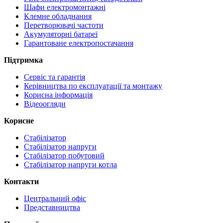
Шафи електромонтажні
Клемне обладнання
Перетворювачі частоти
Акумуляторні батареї
Гарантоване електропостачання
Підтримка
Сервіс та гарантія
Керівництва по експлуатації та монтажу
Корисна інформація
Відеоогляди
Корисне
Стабілізатор
Стабілізатор напруги
Стабілізатор побутовий
Стабілізатор напруги котла
Контакти
Центральний офіс
Представництва