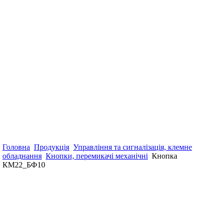
Головна
Продукція
Управління та сигналізація, клемне
обладнання
Кнопки, перемикачі механічні
Кнопка
КМ22_БФ10