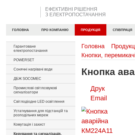
ЕФЕКТИВНІ РІШЕННЯ
З ЕЛЕКТРОПОСТАЧАННЯ
ГОЛОВНА
ПРО КОМПАНІЮ
ПРОДУКЦІЯ
СПІВПРАЦЯ
Головна
Продукц
Гарантоване
електропостачання
Кнопки, перемикачі
POWERSET
Кнопка ав
Сонячні нагрівачі води
ДБЖ SOCOMEC
Друк
Промислові світлозвукові
сигналізатори
Email
Світлодіодне LED освітлення
Устаткування для підстанцій та
розподільчих мереж
Комутація і захист
Керування та сигналізація,