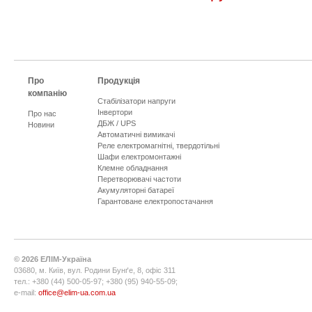
Про
Продукція
компанію
Стабілізатори напруги
Інвертори
Про нас
ДБЖ / UPS
Новини
Автоматичні вимикачі
Реле електромагнітні, твердотільні
Шафи електромонтажні
Клемне обладнання
Перетворювачі частоти
Акумуляторні батареї
Гарантоване електропостачання
©
2026
ЕЛІМ-Україна
03680, м. Київ, вул. Родини Бунґе, 8, офіс 311
тел.: +380 (44) 500-05-97; +380 (95) 940-55-09;
e-mail:
office@elim-ua.com.ua