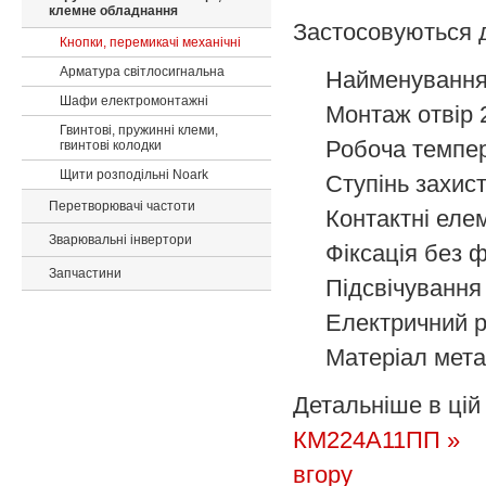
клемне обладнання
Застосовуються д
Кнопки, перемикачі механічні
Арматура світлосигнальна
Найменуванн
Шафи електромонтажні
Монтаж
отвір
Гвинтові, пружинні клеми,
Робоча темпе
гвинтові колодки
Щити розподільні Noark
Ступінь захис
Перетворювачі частоти
Контактні еле
Зварювальні інвертори
Фіксація
без ф
Запчастини
Підсвічування
Електричний 
Матеріал
мет
Детальніше в цій 
КМ224А11ПП »
вгору