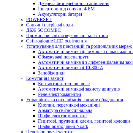
Джерела безперебійного живлення
Інвертори під сонячні ФЕМ
Акумуляторні батареї
POWERSET
Сонячні нагрівачі води
ДБЖ SOCOMEC
Промислові світлозвукові сигналізатори
Світлодіодне LED освітлення
Устаткування для підстанцій та розподільчих мереж
Автоматичні вимикачі, вимикачі навантаженн
Обмежувачі перенапруги
Автоматичні вимикачі з диференціальним зах
Автоматичні вимикачі 10-800 А
Запобіжники
Комутація і захист
Контактори, теплові реле
Автоматичні вимикачі захисту двигунів
Реле електромагнітні
Управління та сигналізація, клемне обладнання
Кнопки, перемикачі механічні
Арматура світлосигнальна
Шафи електромонтажні
Гвинтові, пружинні клеми, гвинтові колодки
Шафи розподільні Noark
Перетворювачі частоти