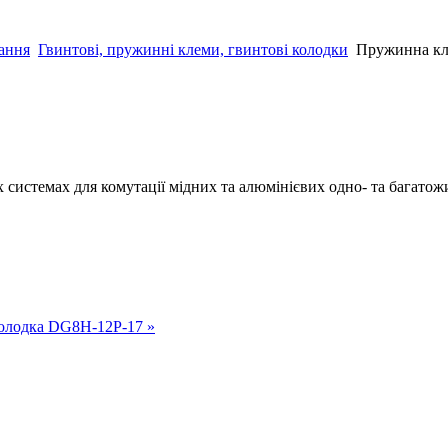
нання
Гвинтові, пружинні клеми, гвинтові колодки
Пружинна кл
х системах для комутації мідних та алюмінієвих одно- та багатож
олодка DG8H-12P-17 »