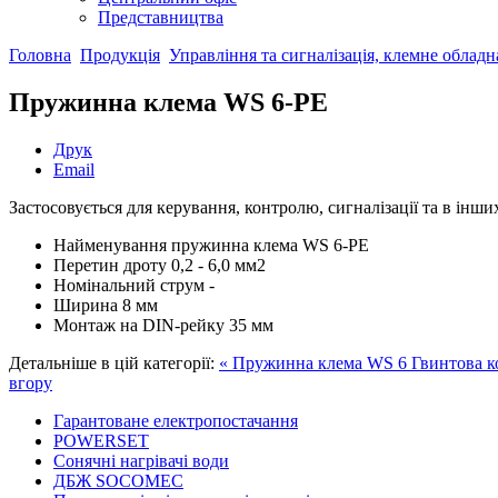
Представництва
Головна
Продукція
Управління та сигналізація, клемне облад
Пружинна клема WS 6-PE
Друк
Email
Застосовується для керування, контролю, сигналізації та в інши
Найменування
пружинна клема WS 6-PE
Перетин дроту
0,2 - 6,0 мм2
Номінальний струм
-
Ширина
8 мм
Монтаж
на DIN-рейку 35 мм
Детальніше в цій категорії:
« Пружинна клема WS 6
Гвинтова к
вгору
Гарантоване електропостачання
POWERSET
Сонячні нагрівачі води
ДБЖ SOCOMEC