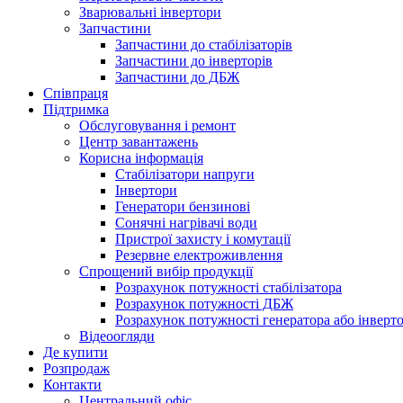
Зварювальні інвертори
Запчастини
Запчастини до стабілізаторів
Запчастини до інверторів
Запчастини до ДБЖ
Співпраця
Підтримка
Обслуговування і ремонт
Центр завантажень
Корисна інформація
Стабілізатори напруги
Інвертори
Генератори бензинові
Сонячні нагрівачі води
Пристрої захисту і комутації
Резервне електроживлення
Спрощений вибір продукції
Розрахунок потужності стабілізатора
Розрахунок потужності ДБЖ
Розрахунок потужності генератора або інверт
Відеоогляди
Де купити
Розпродаж
Контакти
Центральний офіс