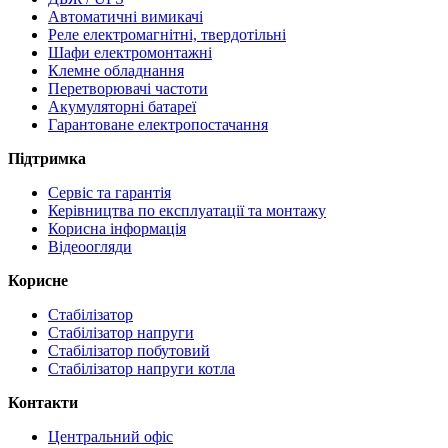
Автоматичні вимикачі
Реле електромагнітні, твердотільні
Шафи електромонтажні
Клемне обладнання
Перетворювачі частоти
Акумуляторні батареї
Гарантоване електропостачання
Підтримка
Сервіс та гарантія
Керівництва по експлуатації та монтажу
Корисна інформація
Відеоогляди
Корисне
Стабілізатор
Стабілізатор напруги
Стабілізатор побутовий
Стабілізатор напруги котла
Контакти
Центральний офіс