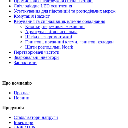
Промислові світлозвукові сигналізатори
Світлодіодне LED освітлення
Устаткування для підстанцій та розподільчих мереж
Комутація і захист
Керування та сигналізація, клемне обладнання
Кнопки, перемикачі механічні
Арматура світлосигнальна
Шафи електромонтажні
Гвинтові, пружинні клеми, гвинтові колодки
Щити розподільні Noark
Перетворювачі частоти
Зварювальні інвертори
Запчастини
Про компанію
Про нас
Новини
Продукція
Стабілізатори напруги
Інвертори
ДБЖ / UPS