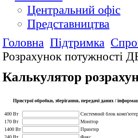
Центральний офіс
Представництва
Головна
Підтримка
Спро
Розрахунок потужності 
Калькулятор розраху
Пристрої обробки, зберігання, передачі даних / інформац
400 Вт
Системний блок комп'юте
170 Вт
Монітор
1400 Вт
Принтер
240 Вт
Факс