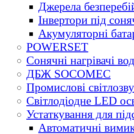
Джерела безперебі
Інвертори під сон
Акумуляторні бата
POWERSET
Сонячні нагрівачі во
ДБЖ SOCOMEC
Промислові світлозву
Світлодіодне LED ос
Устаткування для під
Автоматичні вимик