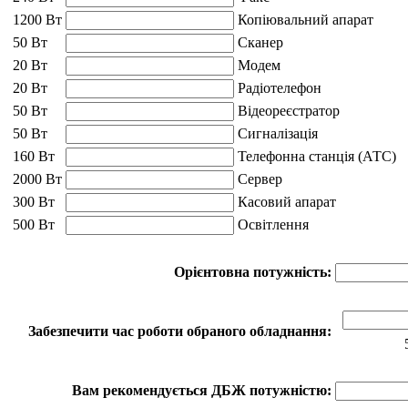
1200 Вт
Копіювальний апарат
50 Вт
Сканер
20 Вт
Модем
20 Вт
Радіотелефон
50 Вт
Відеореєстратор
50 Вт
Сигналізація
160 Вт
Телефонна станція (АТС)
2000 Вт
Сервер
300 Вт
Касовий апарат
500 Вт
Освітлення
Орієнтовна потужність:
Забезпечити час роботи обраного обладнання:
Вам рекомендується ДБЖ потужністю: